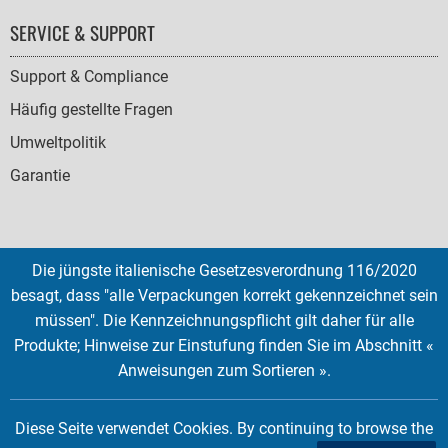
SERVICE & SUPPORT
Support & Compliance
Häufig gestellte Fragen
Umweltpolitik
Garantie
Die jüngste italienische Gesetzesverordnung 116/2020
SOCIAL
besagt, dass "alle Verpackungen korrekt gekennzeichnet sein
ICONS
müssen". Die Kennzeichnungspflicht gilt daher für alle
English
French
Deutsch
Italian
Español
Produkte; Hinweise zur Einstufung finden Sie im Abschnitt «
Anweisungen zum Sortieren ».
Copyright © 2026 EMTEC, All rights reserved.
EMTEC® IS A REGISTERED TRADEMARK OF THE DEXXON GROUP.
Diese Seite verwendet Cookies. By continuing to browse the