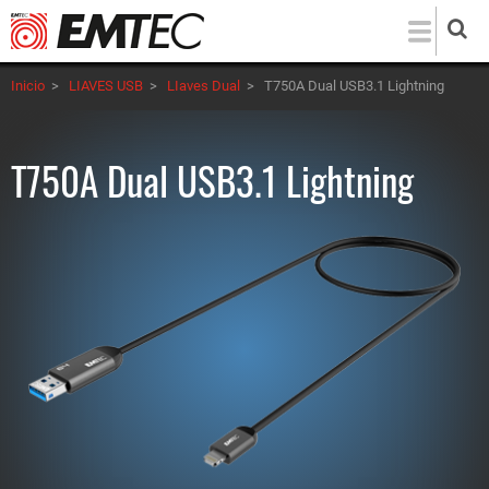
Pasar
al
contenido
Inicio
>
LIAVES USB
>
LIaves Dual
>
T750A Dual USB3.1 Lightning
principal
T750A Dual USB3.1 Lightning