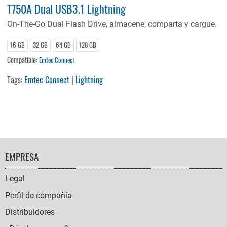
T750A Dual USB3.1 Lightning
On-The-Go Dual Flash Drive, almacene, comparta y cargue.
16 GB
32 GB
64 GB
128 GB
Compatible:
Emtec Connect
Tags:
Emtec Connect
|
Lightning
FOOTER
EMPRESA
NAVIGATION
Legal
Perfil de compañía
Distribuidores