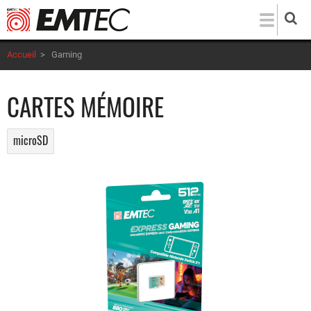
Aller
au
contenu
Accueil
>
Gaming
principal
CARTES MÉMOIRE
microSD