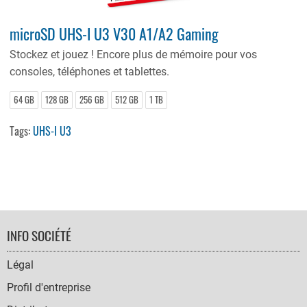
microSD UHS-I U3 V30 A1/A2 Gaming
Stockez et jouez ! Encore plus de mémoire pour vos
consoles, téléphones et tablettes.
64 GB
128 GB
256 GB
512 GB
1 TB
Tags:
UHS-I U3
FOOTER
INFO SOCIÉTÉ
NAVIGATION
Légal
Profil d'entreprise