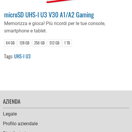
microSD UHS-I U3 V30 A1/A2 Gaming
Memorizza e gioca! Più ricordi per le tue console,
smartphone e tablet.
64 GB
128 GB
256 GB
512 GB
1 TB
Tags:
UHS-I U3
FOOTER
AZIENDA
NAVIGATION
Legale
Profilo aziendale