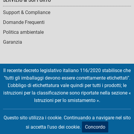
Support & Compliance
Domande Frequenti
Politica ambientale
Garanzia
Il recente decreto legislativo italiano 116/2020 stabilisce che
SOCIAL
"tutti gli imballaggi devono essere correttamente etichettati".
ICONS
L'obbligo di etichettatura vale quindi per tutti i prodotti; le
English
French
Deutsch
Italian
Español
istruzioni per la classificazione sono riportate nella sezione «
Istruzioni per lo smistamento ».
Copyright © 2026 EMTEC, All rights reserved.
EMTEC® IS A REGISTERED TRADEMARK OF THE DEXXON GROUP.
Questo sito utilizza i cookie. Continuando a navigare nel sito
si accetta l'uso dei cookie.
Concordo