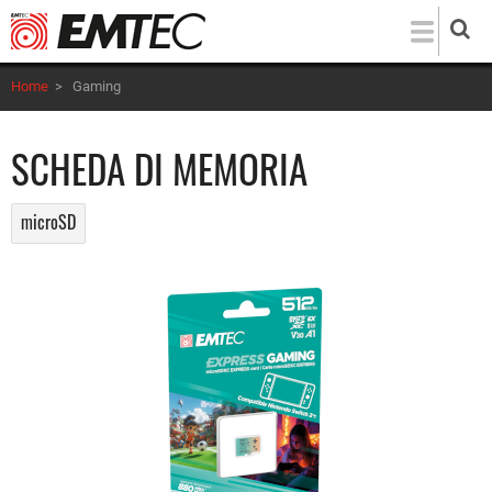
Salta
al
contenuto
Home
>
Gaming
principale
SCHEDA DI MEMORIA
microSD