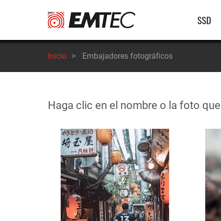
Pasar
Nave
SSD
al
contenido
princ
principal
Inicio
>
Embajadores fotográficos
Haga clic en el nombre o la foto qu