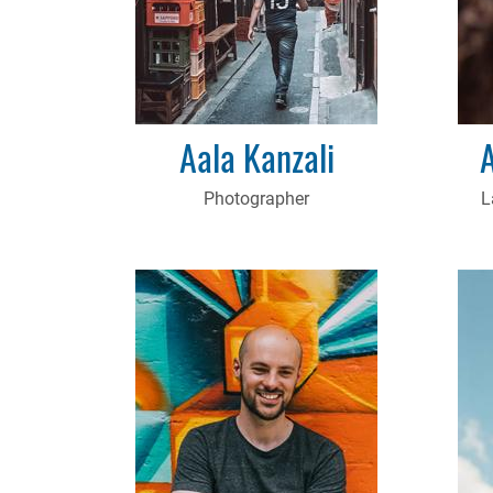
Aala Kanzali
A
Photographer
L