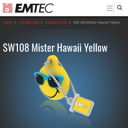
Salta
al
contenuto
Home
>
CHIAVE USB
>
Collezione 3D
>
SW108 Mister Hawaii Yellow
principale
SW108 Mister Hawaii Yellow