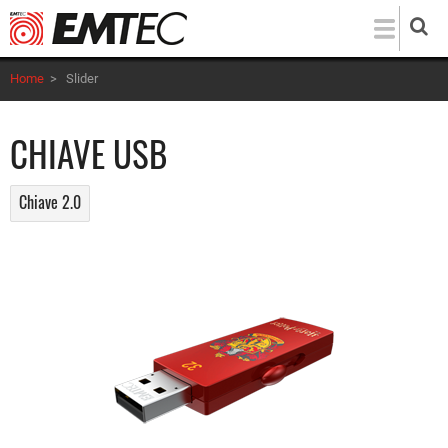
Salta
al
contenuto
Home
>
Slider
principale
CHIAVE USB
Chiave 2.0