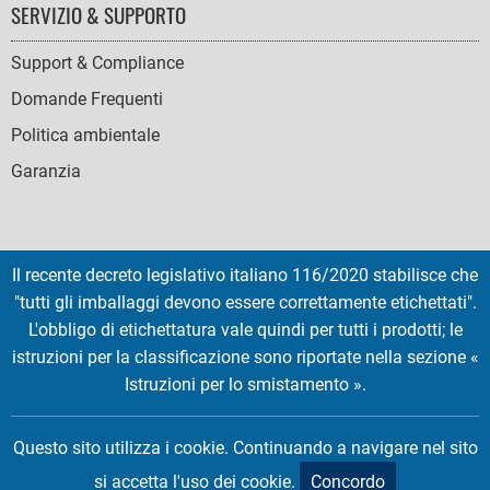
SERVIZIO & SUPPORTO
Support & Compliance
Domande Frequenti
Politica ambientale
Garanzia
Il recente decreto legislativo italiano 116/2020 stabilisce che
SOCIAL
"tutti gli imballaggi devono essere correttamente etichettati".
ICONS
L'obbligo di etichettatura vale quindi per tutti i prodotti; le
English
French
Deutsch
Italian
Español
istruzioni per la classificazione sono riportate nella sezione «
Istruzioni per lo smistamento ».
Copyright © 2026 EMTEC, All rights reserved.
EMTEC® IS A REGISTERED TRADEMARK OF THE DEXXON GROUP.
Questo sito utilizza i cookie. Continuando a navigare nel sito
si accetta l'uso dei cookie.
Concordo