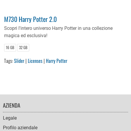
M730 Harry Potter 2.0
Scopri l'intero universo Harry Potter in una collezione
magica ed esclusiva!
16 GB
32 GB
Tags:
Slider
|
Licenses
|
Harry Potter
FOOTER
AZIENDA
NAVIGATION
Legale
Profilo aziendale