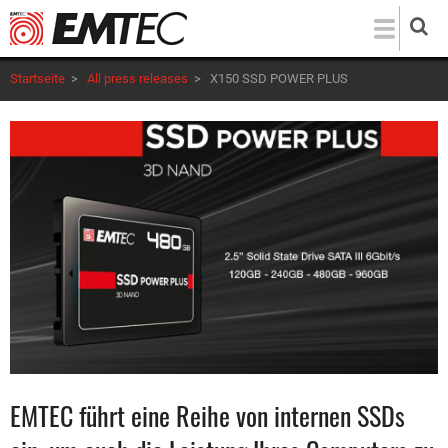
Direkt
zum
Inhalt
Startseite
>
All press releases
>
X150 SSD POWER PLUS
EMTEC führt eine Reihe von internen SSDs