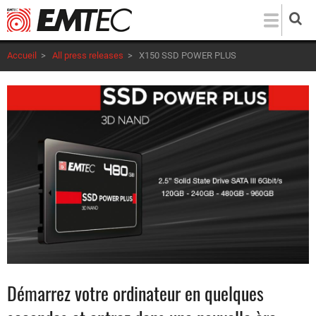
Aller
au
contenu
Accueil
>
All press releases
>
X150 SSD POWER PLUS
principal
Démarrez votre ordinateur en quelques