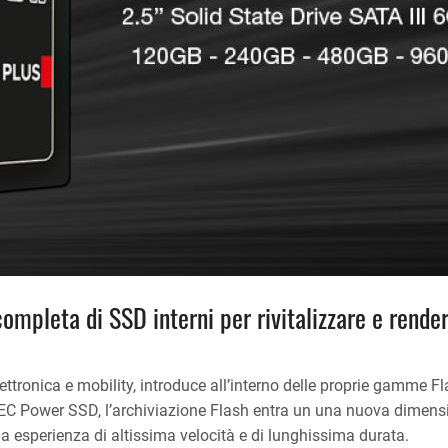
pleta di SSD interni per rivitalizzare e render
ettronica e mobility, introduce all’interno delle proprie gamme F
MTEC Power SSD, l’archiviazione Flash entra un una nuova dimen
 esperienza di altissima velocità e di lunghissima durata.