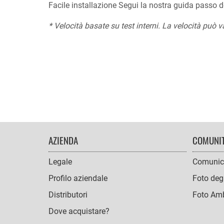
Facile installazione Segui la nostra guida passo do
* Velocità basate su test interni. La velocità può v
FOOTER
AZIENDA
COMUNI
NAVIGATION
Legale
Comunic
Profilo aziendale
Foto degl
Distributori
Foto Amb
Dove acquistare?