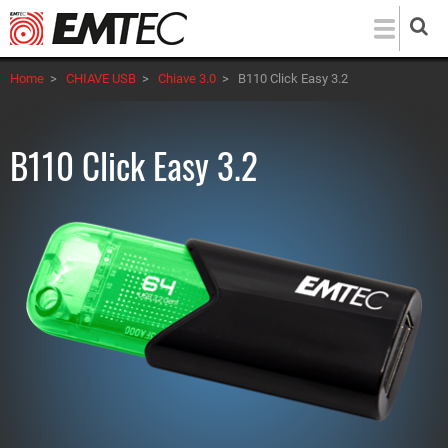
Salta
al
contenuto
Home
>
CHIAVE USB
>
Chiave 3.0
>
B110 Click Easy 3.2
principale
B110 Click Easy 3.2