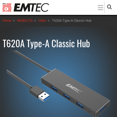
Salta
al
contenuto
Home
>
MOBILITA
>
Hubs
>
T620A Type-A Classic Hub
principale
T620A Type-A Classic Hub