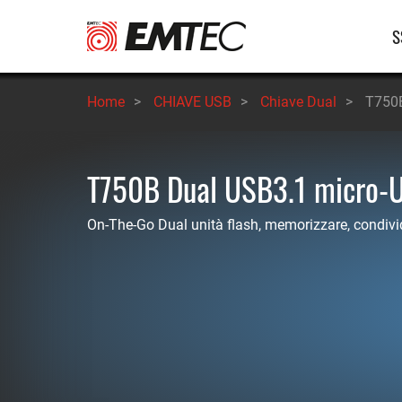
Salta
Na
S
al
contenuto
pr
principale
Home
>
CHIAVE USB
>
Chiave Dual
>
T750B
T750B Dual USB3.1 micro-
On-The-Go Dual unità flash, memorizzare, condivid