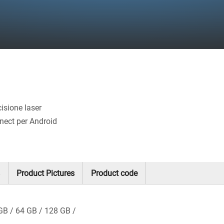
cisione laser
nect per Android
Product Pictures
Product code
GB
64 GB
128 GB