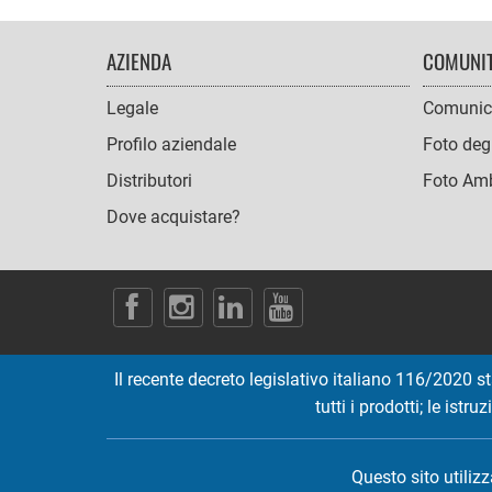
FOOTER
AZIENDA
COMUNI
NAVIGATION
Legale
Comunic
Profilo aziendale
Foto degl
Distributori
Foto Amb
Dove acquistare?
SOCIAL
ICONS
Il recente decreto legislativo italiano 116/2020 st
tutti i prodotti; le ist
Questo sito utiliz