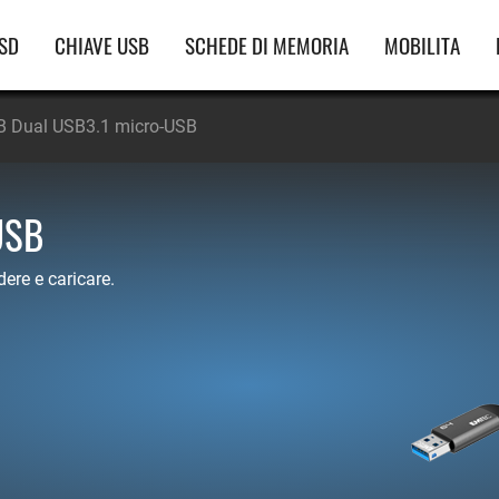
vigazione
SD
CHIAVE USB
SCHEDE DI MEMORIA
MOBILITA
incipale
 Dual USB3.1 micro-USB
USB
ere e caricare.