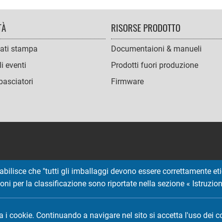
TÀ
RISORSE PRODOTTO
ati stampa
Documentaioni & manueli
i eventi
Prodotti fuori produzione
asciatori
Firmware
abilisce che "tutti gli imballaggi devono essere correttamente etic
ruzioni per la classificazione sono riportate nella sezione « Istruzi
Copyright © 2026 EMTEC, All rights reserved.
EMTEC® IS A REGISTERED TRADEMARK OF THE DEXXON GROUP.
za i cookie. Continuando a navigare nel sito si accetta l'uso dei c