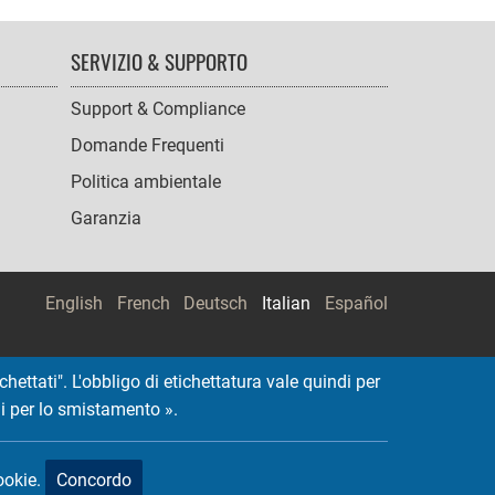
SERVIZIO & SUPPORTO
Support & Compliance
Domande Frequenti
Politica ambientale
Garanzia
English
French
Deutsch
Italian
Español
hettati". L'obbligo di etichettatura vale quindi per
oni per lo smistamento ».
ookie.
Concordo